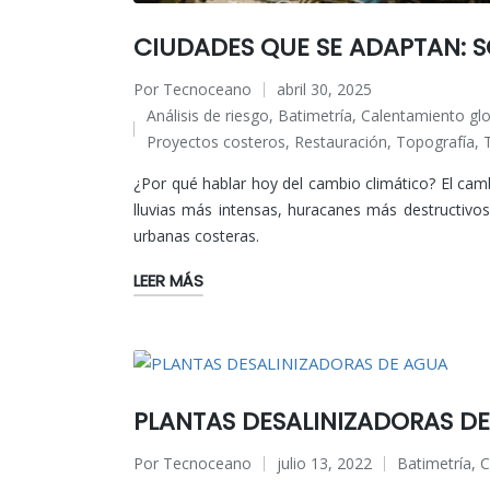
CIUDADES QUE SE ADAPTAN: 
Por
Tecnoceano
abril 30, 2025
Publicado
Análisis de riesgo
,
Batimetría
,
Calentamiento glo
por
Publicado
Proyectos costeros
,
Restauración
,
Topografía
,
en
¿Por qué hablar hoy del cambio climático? El cam
lluvias más intensas, huracanes más destructivo
urbanas costeras.
LEER MÁS
PLANTAS DESALINIZADORAS D
Por
Tecnoceano
julio 13, 2022
Batimetría
,
C
Publicado
Publicado