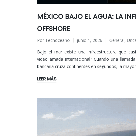
MÉXICO BAJO EL AGUA: LA IN
OFFSHORE
Por
Tecnoceano
junio 1, 2026
General
,
Unca
Publicado
Publicado
por
en
Bajo el mar existe una infraestructura que c
videollamada internacional? Cuando una llamad
bancaria cruza continentes en segundos, la mayor
LEER MÁS