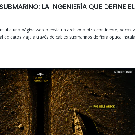
SUBMARINO: LA INGENIERÍA QUE DEFINE E
sulta una página web o envía un archivo a otro continente, pocas ve
al de datos viaja a través de cables submarinos de fibra óptica insta