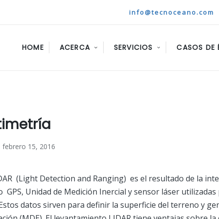
info@tecnoceano.com
HOME
ACERCA
SERVICIOS
CASOS DE 
timetría
febrero 15, 2016
DAR (Light Detection and Ranging) es el resultado de la int
 GPS, Unidad de Medición Inercial y sensor láser utilizadas 
 Estos datos sirven para definir la superficie del terreno y 
vación (MDE). El levantamiento LIDAR tiene ventajas sobre la