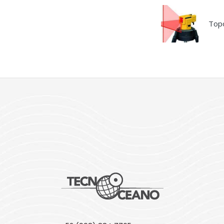
de
Topo
entrada