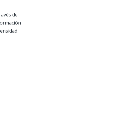
ravés de
nformación
tensidad,