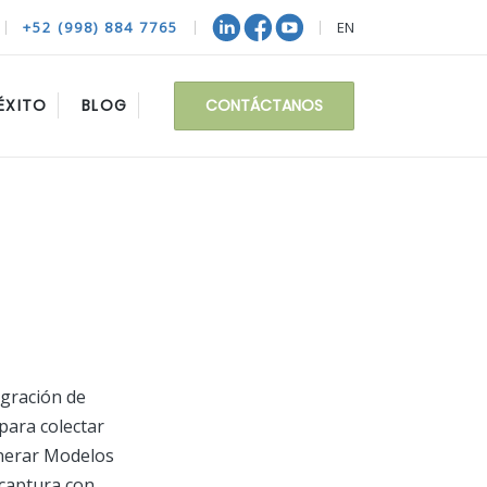
+52 (998) 884 7765
EN
CONTÁCTANOS
ÉXITO
BLOG
egración de
para colectar
generar Modelos
 captura con