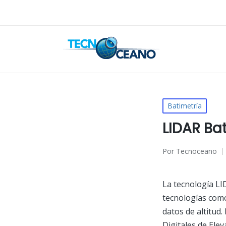
Publicado
Batimetría
en
LIDAR Ba
Por
Tecnoceano
Publicado
por
La tecnología LI
tecnologías como
datos de altitud.
Digitales de Ele