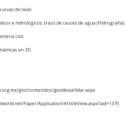
curvas de nivel.
licos e hidrológicos; trazo de cauces de agua (Hidrografía).
iería civil.
inámicas en 3D.
i.org.mx/geo/contenidos/geodesia/lidar.aspx
alworld.net/Paper/Application/ArticleView.aspx?aid=1375