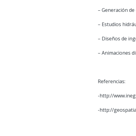
– Generación de 
– Estudios hidráu
– Diseños de ingen
– Animaciones d
Referencias:
-http://www.ineg
-http://geospati