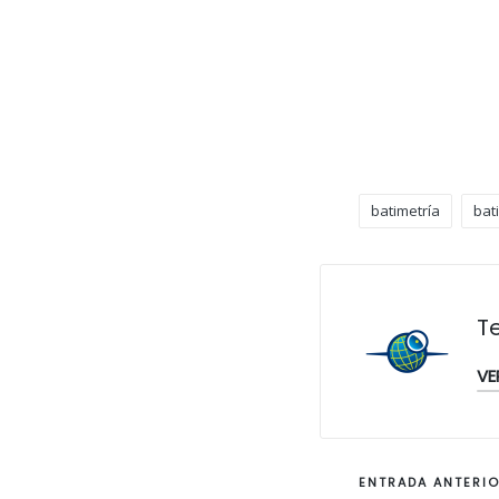
batimetría
bat
Etiquetas:
T
VE
Navegac
ENTRADA ANTERI