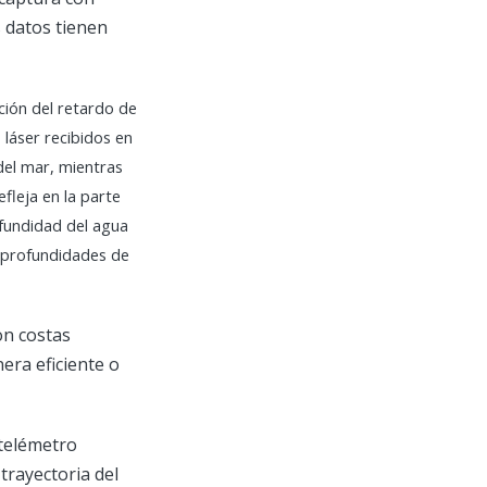
 datos tienen
ción del retardo de
 láser recibidos en
 del mar, mientras
fleja en la parte
rofundidad del agua
r profundidades de
on costas
era eficiente o
 telémetro
trayectoria del