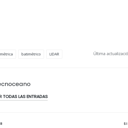
Última actualizaci
imétrica
batimétrico
LIDAR
ecnoceano
R TODAS LAS ENTRADAS
ión
OR
S