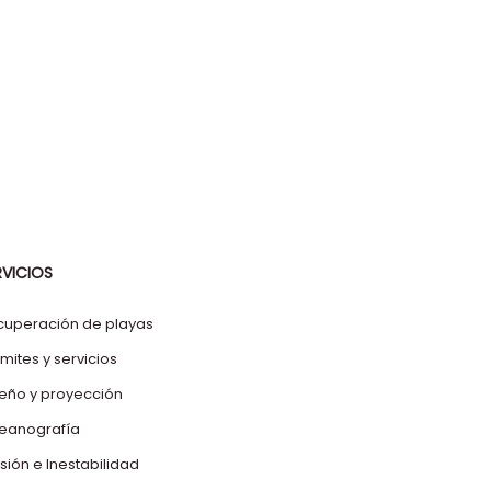
RVICIOS
cuperación de playas
mites y servicios
seño y proyección
eanografía
sión e Inestabilidad