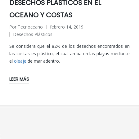
DESECHOS PLÁSTICOS EN EL
OCEANO Y COSTAS
Por
Tecnoceano
febrero 14, 2019
Publicado
Desechos Plásticos
por
Publicado
en
Se considera que el 82% de los desechos encontrados en
las costas es plástico, el cual arriba en las playas mediante
el
oleaje
de mar adentro.
LEER MÁS