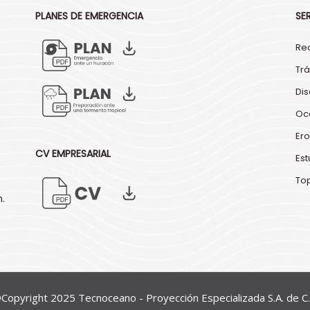
PLANES DE EMERGENCIA
SE
Re
Trá
Di
Oc
Ero
CV EMPRESARIAL
Es
To
m.
Copyright 2025 Tecnoceano - Proyección Especializada S.A. de C.