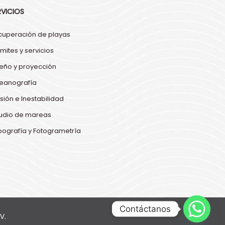
RVICIOS
cuperación de playas
mites y servicios
seño y proyección
eanografía
sión e Inestabilidad
tudio de mareas
pografía y Fotogrametría
Contáctanos
V.