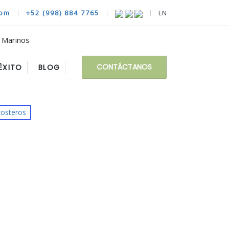
com
+52 (998) 884 7765
EN
CONTÁCTANOS
ÉXITO
BLOG
costeros