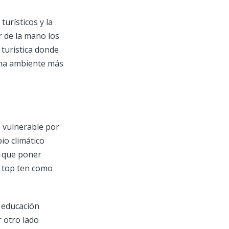
urísticos y la
 de la mano los
turística donde
una ambiente más
 vulnerable por
io climático
e que poner
as top ten como
 educación
 otro lado