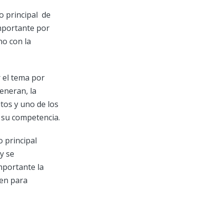
o principal de
mportante por
no con la
 el tema por
eneran, la
tos y uno de los
a su competencia.
 principal
y se
mportante la
cen para