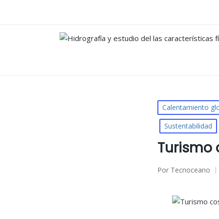
Publicado
Calentamiento gl
en
Sustentabilidad
Turismo 
Por
Tecnoceano
Publicado
por