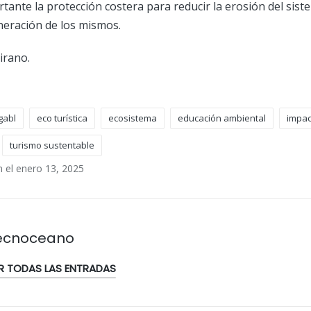
tante la protección costera para reducir la erosión del sist
neración de los mismos.
irano.
gabl
eco turística
ecosistema
educación ambiental
impac
turismo sustentable
n el enero 13, 2025
ecnoceano
R TODAS LAS ENTRADAS