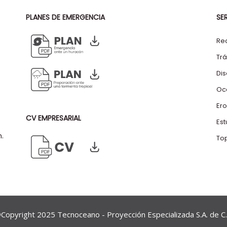
PLANES DE EMERGENCIA
SE
Re
Trá
Di
Oc
Ero
CV EMPRESARIAL
Es
m.
To
Copyright 2025 Tecnoceano - Proyección Especializada S.A. de C.