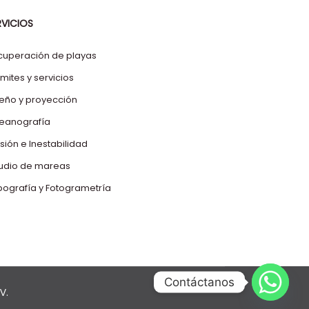
RVICIOS
cuperación de playas
mites y servicios
seño y proyección
eanografía
sión e Inestabilidad
tudio de mareas
pografía y Fotogrametría
Contáctanos
V.