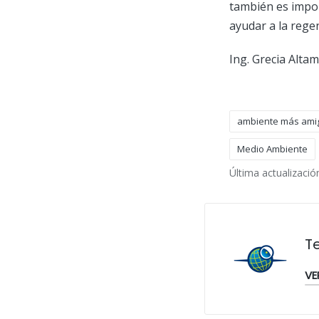
también es impor
ayudar a la rege
Ing. Grecia Altam
ambiente más ami
Medio Ambiente
Etiquetas:
Última actualizació
T
VE