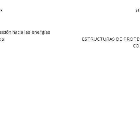
ión
OR
S
sición hacia las energías
s
ias
ESTRUCTURAS DE PROTE
CO